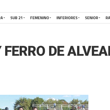
RA
SUB 21
FEMENINO
INFERIORES
SENIOR
RA
Y FERRO DE ALVE