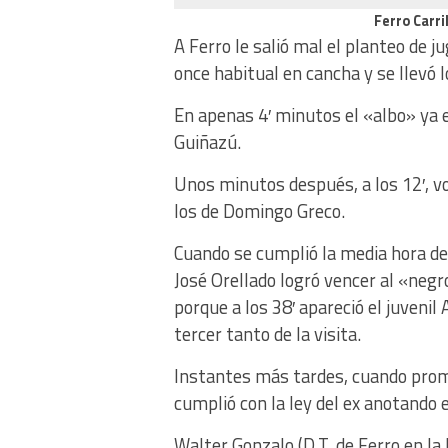
Ferro Carri
A Ferro le salió mal el planteo de 
once habitual en cancha y se llevó 
En apenas 4′ minutos el «albo» ya e
Guiñazú.
Unos minutos después, a los 12′, vo
los de Domingo Greco.
Cuando se cumplió la media hora de
José Orellado logró vencer al «negr
porque a los 38′ apareció el juveni
tercer tanto de la visita.
Instantes más tardes, cuando prome
cumplió con la ley del ex anotando e
Walter Gonzalo (D.T. de Ferro en l