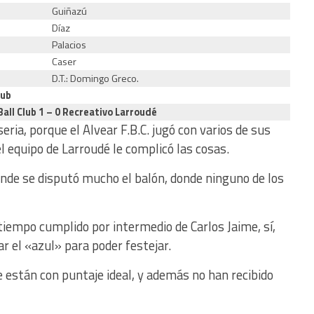
Guiñazú
Díaz
Palacios
Caser
D.T.: Domingo Greco.
lub
Ball Club 1 – 0 Recreativo Larroudé
ria, porque el Alvear F.B.C. jugó con varios de sus
 el equipo de Larroudé le complicó las cosas.
nde se disputó mucho el balón, donde ninguno de los
l tiempo cumplido por intermedio de Carlos Jaime, sí,
r el «azul» para poder festejar.
 están con puntaje ideal, y además no han recibido