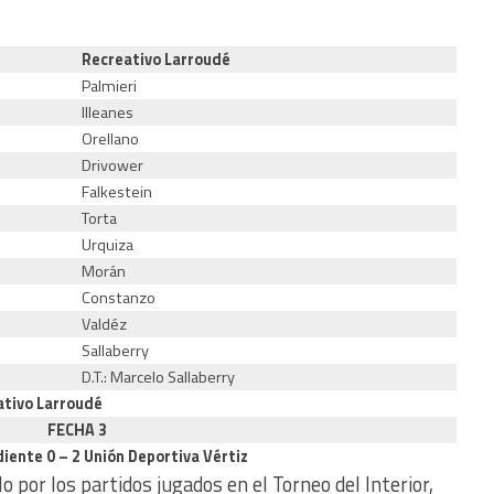
Recreativo Larroudé
Palmieri
Illeanes
Orellano
Drivower
Falkestein
Torta
Urquiza
Morán
Constanzo
Valdéz
Sallaberry
D.T.: Marcelo Sallaberry
eativo Larroudé
FECHA 3
diente 0 – 2 Unión Deportiva Vértiz
 por los partidos jugados en el Torneo del Interior,