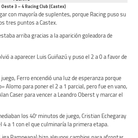
l Oeste 3 – 4 Racing Club (Castex)
jugar con mayoría de suplentes, porque Racing puso su
los tres puntos a Castex.
staba arriba gracias a la aparición goleadora de
lvió a aparecer Luis Guiñazú y puso el 2 a 0 a favor de
 juego, Ferro encendió una luz de esperanza porque
o» Alomo para poner el 2 a 1 parcial, pero fue en vano,
l Alan Caser para vencer a Leandro Oberst y marcar el
diaban los 40′ minutos de juego, Cristian Echegaray
l 4 a 1 con el que culminaría la primera etapa.
a Liga Pampeana) hizo algunos cambios para afrontar