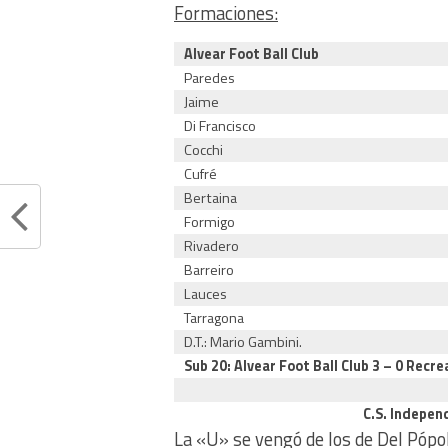
Formaciones:
Alvear Foot Ball Club
Paredes
Jaime
Di Francisco
Cocchi
Cufré
Bertaina
Formigo
Rivadero
Barreiro
Lauces
Tarragona
D.T.: Mario Gambini.
Sub 20: Alvear Foot Ball Club 3 – 0 Recr
C.S. Indepen
La «U» se vengó de los de Del Pópolo