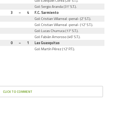
Gol: Ezequiel Corea (28′ S.T.).
Gol: Sergio Aranda (31′ S.T.).
3
–
4
F.C. Sarmiento
Gol: Cristian Villarreal -penal- (2′ S.T.).
Gol: Cristian Villarreal -penal- (12′ S.T.).
Gol: Lucas Churruca (17′ S.T.).
Gol: Fabián Amoroso (46′ S.T.).
0
–
1
Las Guasquitas
Gol: Martín Pérez (12′ P.T.).
CLICK TO COMMENT