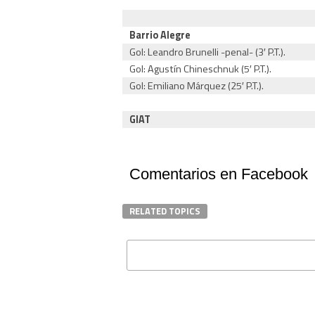
Barrio Alegre
Gol: Leandro Brunelli -penal- (3′ P.T.).
Gol: Agustín Chineschnuk (5′ P.T.).
Gol: Emiliano Márquez (25′ P.T.).
GIAT
Comentarios en Facebook
RELATED TOPICS