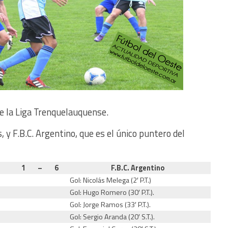
de la Liga Trenquelauquense.
y F.B.C. Argentino, que es el único puntero del
1
–
6
F.B.C. Argentino
Gol: Nicolás Melega (2′ P.T.)
Gol: Hugo Romero (30′ P.T.).
Gol: Jorge Ramos (33′ P.T.).
Gol: Sergio Aranda (20′ S.T.).