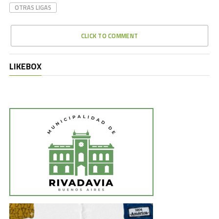
OTRAS LIGAS
CLICK TO COMMENT
LIKEBOX