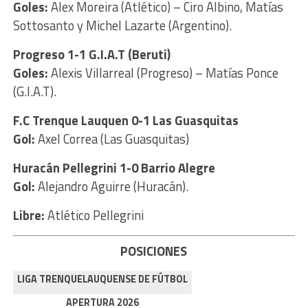
Goles:
Alex Moreira (Atlético) – Ciro Albino, Matías
Sottosanto y Michel Lazarte (Argentino).
Progreso 1-1 G.I.A.T (Beruti)
Goles:
Alexis Villarreal (Progreso) – Matías Ponce
(G.I.A.T).
F.C Trenque Lauquen 0-1 Las Guasquitas
Gol:
Axel Correa (Las Guasquitas)
Huracán Pellegrini 1-0 Barrio Alegre
Gol:
Alejandro Aguirre (Huracán).
Libre:
Atlético Pellegrini
POSICIONES
LIGA TRENQUELAUQUENSE DE FÚTBOL
APERTURA 2026