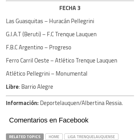
FECHA 3
Las Guasquitas – Huracán Pellegrini
G.I.A.T (Beruti) – F.C Trenque Lauquen
F.B.C Argentino – Progreso
Ferro Carril Oeste – Atlético Trenque Lauquen
Atlético Pellegrini – Monumental
Libre
: Barrio Alegre
Información:
Deportelauquen/Albertina Ressia.
Comentarios en Facebook
RELATED TOPICS
HOME
LIGA TRENQUELAUQUENSE