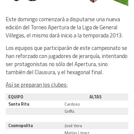
Este domingo comenzará a disputarse una nueva
edición del Torneo Apertura de la Liga de General
Villegas, el mismo dará inicio a la temporada 2013.
Los equipos que participarán de este campeonato se
han reforzado con jugadores de jerarquía, intentando
ser protagonistas no sólo del Apertura, sino
también del Clausura, y el hexagonal final.
Así se preparan los clubes:
EQUIPO
ALTAS
Santa Rita
Cardoso
F
Griffa
J
J
Cosmopolita
José Vera
Matías López