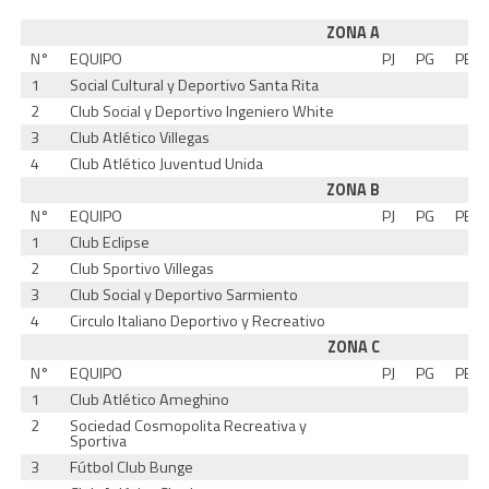
ZONA A
N°
EQUIPO
PJ
PG
PE
1
Social Cultural y Deportivo Santa Rita
2
Club Social y Deportivo Ingeniero White
3
Club Atlético Villegas
4
Club Atlético Juventud Unida
ZONA B
N°
EQUIPO
PJ
PG
PE
1
Club Eclipse
2
Club Sportivo Villegas
3
Club Social y Deportivo Sarmiento
4
Circulo Italiano Deportivo y Recreativo
ZONA C
N°
EQUIPO
PJ
PG
PE
1
Club Atlético Ameghino
2
Sociedad Cosmopolita Recreativa y
Sportiva
3
Fútbol Club Bunge