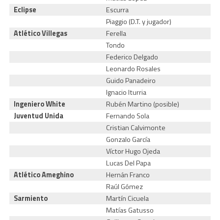
Eclipse
Escurra
M
Piaggio (D.T. y jugador)
C
Atlético Villegas
Ferella
C
Tondo
Federico Delgado
Leonardo Rosales
Guido Panadeiro
Ignacio Iturria
Ingeniero White
Rubén Martino (posible)
Juventud Unida
Fernando Sola
Cristian Calvimonte
Gonzalo García
Víctor Hugo Ojeda
Lucas Del Papa
Atlético Ameghino
Hernán Franco
Raúl Gómez
Sarmiento
Martín Cicuela
Matías Gatusso