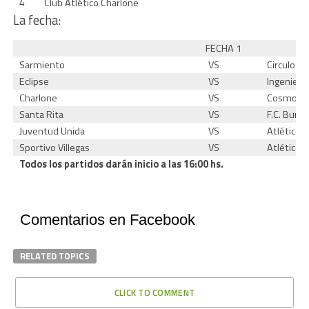
4
Club Atlético Charlone
La fecha:
FECHA 1
Sarmiento
VS
Circulo Ita
Eclipse
VS
Ingeniero
Charlone
VS
Cosmopol
Santa Rita
VS
F.C. Bung
Juventud Unida
VS
Atlético V
Sportivo Villegas
VS
Atlético
Todos los partidos darán inicio a las 16:00 hs.
Comentarios en Facebook
RELATED TOPICS
CLICK TO COMMENT