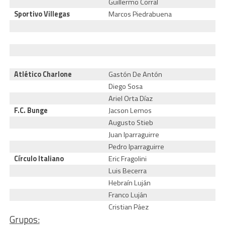
Guillermo Corral
Sportivo Villegas
Marcos Piedrabuena
R
P
I
L
J
Atlético Charlone
Gastón De Antón
Diego Sosa
Ariel Orta Díaz
F.C. Bunge
Jacson Lemos
Augusto Stieb
Juan Iparraguirre
Pedro Iparraguirre
Círculo Italiano
Eric Fragolini
Luis Becerra
Hebraín Luján
Franco Luján
Cristian Páez
Grupos: