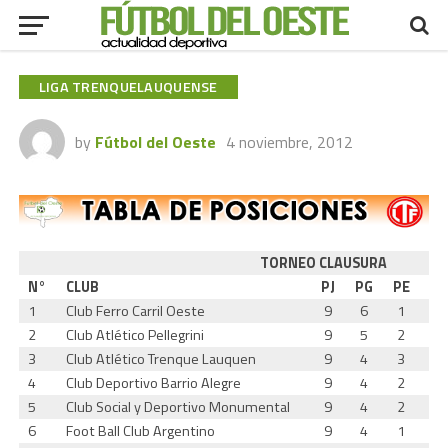
LIGA TRENQUELAUQUENSE
by
Fútbol del Oeste
4 noviembre, 2012
TORNEO CLAUSURA
N°
CLUB
PJ
PG
PE
P
1
Club Ferro Carril Oeste
9
6
1
2
2
Club Atlético Pellegrini
9
5
2
2
3
Club Atlético Trenque Lauquen
9
4
3
2
4
Club Deportivo Barrio Alegre
9
4
2
3
5
Club Social y Deportivo Monumental
9
4
2
3
6
Foot Ball Club Argentino
9
4
1
4