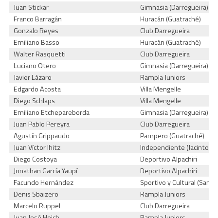
Juan Stickar
Gimnasia (Darregueira)
Franco Barragán
Huracán (Guatraché)
Gonzalo Reyes
Club Darregueira
Emiliano Basso
Huracán (Guatraché)
Walter Rasquetti
Club Darregueira
Luciano Otero
Gimnasia (Darregueira)
Javier Lázaro
Rampla Juniors
Edgardo Acosta
Villa Mengelle
Diego Schlaps
Villa Mengelle
Emiliano Etchepareborda
Gimnasia (Darregueira)
Juan Pablo Pereyra
Club Darregueira
Agustín Grippaudo
Pampero (Guatraché)
Juan Víctor Ihitz
Independiente (Jacinto Ar
Diego Costoya
Deportivo Alpachiri
Jonathan García Yaupí
Deportivo Alpachiri
Facundo Hernández
Sportivo y Cultural (San M
Denis Sbaizero
Rampla Juniors
Marcelo Ruppel
Club Darregueira
Juan José Hejch
Rampla Juniors