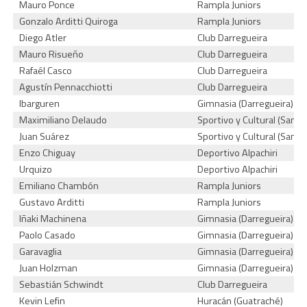
Mauro Ponce
Rampla Juniors
Gonzalo Arditti Quiroga
Rampla Juniors
Diego Atler
Club Darregueira
Mauro Risueño
Club Darregueira
Rafaél Casco
Club Darregueira
Agustín Pennacchiotti
Club Darregueira
Ibarguren
Gimnasia (Darregueira)
Maximiliano Delaudo
Sportivo y Cultural (San M
Juan Suárez
Sportivo y Cultural (San M
Enzo Chiguay
Deportivo Alpachiri
Urquizo
Deportivo Alpachiri
Emiliano Chambón
Rampla Juniors
Gustavo Arditti
Rampla Juniors
Iñaki Machinena
Gimnasia (Darregueira)
Paolo Casado
Gimnasia (Darregueira)
Garavaglia
Gimnasia (Darregueira)
Juan Holzman
Gimnasia (Darregueira)
Sebastián Schwindt
Club Darregueira
Kevin Lefin
Huracán (Guatraché)