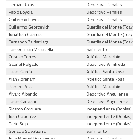
Hernán Rojas
Deportivo Penales
Pablo Loyola
Deportivo Penales
Guillermo Loyola
Deportivo Penales
Guillermo Georgevich
Guardia del Monte (Toay)
Jonathan Guardia
Guardia del Monte (Toay)
Fernando Zaldarriaga
Guardia del Monte (Toay)
Luis Germán Manavella
Sarmiento
Cristian Torres
Atlético Macachín
Gabriel Holgado
Deportivo Winifreda
Lucas García
Atlético Santa Rosa
Alan Abraham
Atlético Santa Rosa
Ramiro Petto
Atlético Macachín
Álvaro Albando
Deportivo Anguilense
Lucas Canciani
Deportivo Anguilense
Ricardo Corcuera
Independiente (Doblas)
Juan Gutiérrez
Independiente (Doblas)
Darío Seip
Independiente (Doblas)
Gonzalo Salvatierra
Sarmiento
Juan Manuel Domínguez
Deportivo Penales