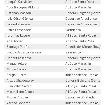
Joaquín Susvielles
Atlético Santa Rosa
Agustín López Alduncín
Atlético Macachín
Esteban Masson
General Belgrano (Santa Ro
Julio César Gómez
Deportivo Anguilense
Facundo Losada
Deportivo Anguilense
Pablo Fernández
Sarmiento
Jeremías Lucero
All Boys (Santa Rosa)
Ariel Abrigo
Atlético Santa Rosa
Santiago Patiño
Guardia del Monte (Toay)
Claudio Alberto Pereyra
Sarmiento
Heber Cassanova
General Belgrano (Santa Ro
Manuel Adaro
Atlético Macachín
Nicolás López
Atlético Macachín
Sergio Guerra
Independiente (Doblas)
Alexis Uhaldegaray
General Belgrano (Santa Ro
Juan Pablo Saffeni
All Boys (Santa Rosa)
Maximiliano Blanco
All Boys (Santa Rosa)
Nicolás Adrover
Deportivo Winifreda
Alfredo Bonomo
Independiente (Doblas)