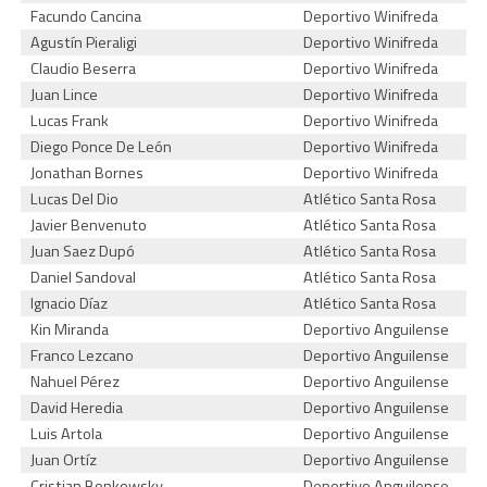
Facundo Cancina
Deportivo Winifreda
Agustín Pieraligi
Deportivo Winifreda
Claudio Beserra
Deportivo Winifreda
Juan Lince
Deportivo Winifreda
Lucas Frank
Deportivo Winifreda
Diego Ponce De León
Deportivo Winifreda
Jonathan Bornes
Deportivo Winifreda
Lucas Del Dio
Atlético Santa Rosa
Javier Benvenuto
Atlético Santa Rosa
Juan Saez Dupó
Atlético Santa Rosa
Daniel Sandoval
Atlético Santa Rosa
Ignacio Díaz
Atlético Santa Rosa
Kin Miranda
Deportivo Anguilense
Franco Lezcano
Deportivo Anguilense
Nahuel Pérez
Deportivo Anguilense
David Heredia
Deportivo Anguilense
Luis Artola
Deportivo Anguilense
Juan Ortíz
Deportivo Anguilense
Cristian Bonkowsky
Deportivo Anguilense