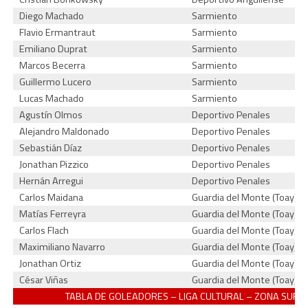
Diego Machado
Sarmiento
Flavio Ermantraut
Sarmiento
Emiliano Duprat
Sarmiento
Marcos Becerra
Sarmiento
Guillermo Lucero
Sarmiento
Lucas Machado
Sarmiento
Agustín Olmos
Deportivo Penales
Alejandro Maldonado
Deportivo Penales
Sebastián Díaz
Deportivo Penales
Jonathan Pizzico
Deportivo Penales
Hernán Arregui
Deportivo Penales
Carlos Maidana
Guardia del Monte (Toay)
Matías Ferreyra
Guardia del Monte (Toay)
Carlos Flach
Guardia del Monte (Toay)
Maximiliano Navarro
Guardia del Monte (Toay)
Jonathan Ortiz
Guardia del Monte (Toay)
César Viñas
Guardia del Monte (Toay)
TABLA DE GOLEADORES – LIGA CULTURAL – ZONA SUR 