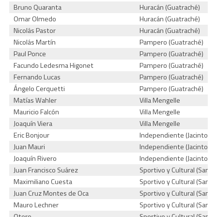
Bruno Quaranta
Huracán (Guatraché)
Omar Olmedo
Huracán (Guatraché)
Nicolás Pastor
Huracán (Guatraché)
Nicolás Martín
Pampero (Guatraché)
Paul Ponce
Pampero (Guatraché)
Facundo Ledesma Higonet
Pampero (Guatraché)
Fernando Lucas
Pampero (Guatraché)
Ángelo Cerquetti
Pampero (Guatraché)
Matías Wahler
Villa Mengelle
Mauricio Falcón
Villa Mengelle
Joaquín Viera
Villa Mengelle
Eric Bonjour
Independiente (Jacinto Ar
Juan Mauri
Independiente (Jacinto Ar
Joaquín Rivero
Independiente (Jacinto Ar
Juan Francisco Suárez
Sportivo y Cultural (San M
Maximiliano Cuesta
Sportivo y Cultural (San M
Juan Cruz Montes de Oca
Sportivo y Cultural (San M
Mauro Lechner
Sportivo y Cultural (San M
Otero
Sportivo y Cultural (San M