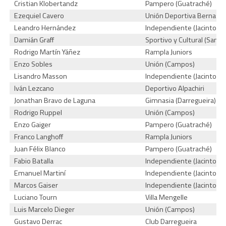
Cristian Klobertandz
Pampero (Guatraché)
Ezequiel Cavero
Unión Deportiva Bernasco
Leandro Hernández
Independiente (Jacinto Ar
Damián Graff
Sportivo y Cultural (San M
Rodrigo Martín Yáñez
Rampla Juniors
Enzo Sobles
Unión (Campos)
Lisandro Masson
Independiente (Jacinto Ar
Iván Lezcano
Deportivo Alpachiri
Jonathan Bravo de Laguna
Gimnasia (Darregueira)
Rodrigo Ruppel
Unión (Campos)
Enzo Gaiger
Pampero (Guatraché)
Franco Langhoff
Rampla Juniors
Juan Félix Blanco
Pampero (Guatraché)
Fabio Batalla
Independiente (Jacinto Ar
Emanuel Martiní
Independiente (Jacinto Ar
Marcos Gaiser
Independiente (Jacinto Ar
Luciano Tourn
Villa Mengelle
Luis Marcelo Dieger
Unión (Campos)
Gustavo Derrac
Club Darregueira