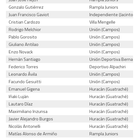
Gonzalo Gutiérrez
Rampla Juniors
Juan Francisco Gaviot
Independiente (Jacinto Ar
Cristian Cardozo
Villa Mengelle
Rodrigo Melchior
Unión (Campos)
Pablo Gorosito
Unión (Campos)
Giuliano Antilao
Unión (Campos)
Enzo Novack
Unión (Campos)
Hernán Santiago
Unión Deportiva Bernasco
Federico Torres
Deportivo Alpachiri
Leonardo Ávila
Unión (Campos)
Facundo Gesuitti
Unión (Campos)
Emanuel Gigena
Huracán (Guatraché)
Iñaki Luján
Huracán (Guatraché)
Lautaro Díaz
Huracán (Guatraché)
Maximiliano Inzunsa
Huracán (Guatraché)
Javier Alejandro Burgos
Huracán (Guatraché)
Nicolás Antonelli
Huracán (Guatraché)
Matías Alonso de Armiño
Rampla Juniors