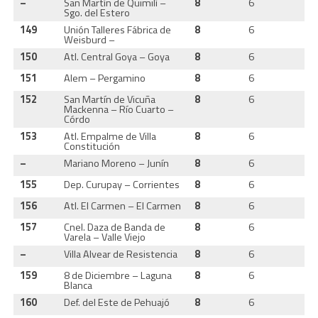
–
San Martín de Quimilí –
8
6
2
Sgo. del Estero
149
Unión Talleres Fábrica de
8
6
2
Weisburd –
150
Atl. Central Goya – Goya
8
6
2
151
Alem – Pergamino
8
6
1
152
San Martín de Vicuña
8
6
1
Mackenna – Río Cuarto –
Córdo
153
Atl. Empalme de Villa
8
6
2
Constitución
–
Mariano Moreno – Junín
8
6
2
155
Dep. Curupay – Corrientes
8
6
2
156
Atl. El Carmen – El Carmen
8
6
2
157
Cnel. Daza de Banda de
8
6
2
Varela – Valle Viejo
–
Villa Alvear de Resistencia
8
6
2
159
8 de Diciembre – Laguna
8
6
2
Blanca
160
Def. del Este de Pehuajó
8
6
2