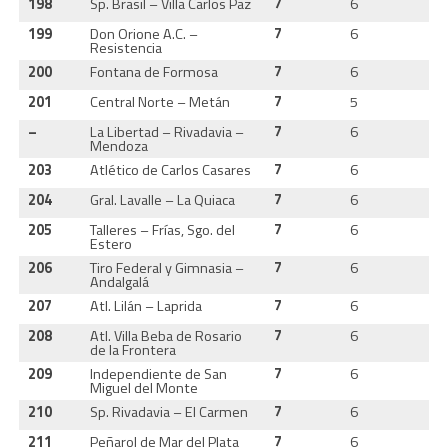
198
Sp. Brasil – Villa Carlos Paz
7
6
2
199
Don Orione A.C. –
7
6
2
Resistencia
200
Fontana de Formosa
7
6
2
201
Central Norte – Metán
7
5
2
–
La Libertad – Rivadavia –
7
6
2
Mendoza
203
Atlético de Carlos Casares
7
6
2
204
Gral. Lavalle – La Quiaca
7
6
2
205
Talleres – Frías, Sgo. del
7
6
2
Estero
206
Tiro Federal y Gimnasia –
7
6
2
Andalgalá
207
Atl. Lilán – Laprida
7
6
2
208
Atl. Villa Beba de Rosario
7
6
2
de la Frontera
209
Independiente de San
7
6
2
Miguel del Monte
210
Sp. Rivadavia – El Carmen
7
6
2
211
Peñarol de Mar del Plata
7
6
2