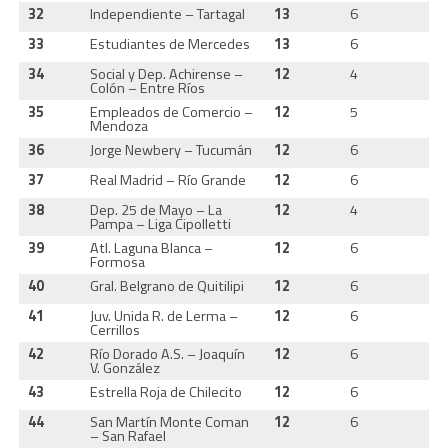
32
Independiente – Tartagal
13
6
4
33
Estudiantes de Mercedes
13
6
4
34
Social y Dep. Achirense –
12
4
4
Colón – Entre Ríos
35
Empleados de Comercio –
12
5
4
Mendoza
36
Jorge Newbery – Tucumán
12
6
4
37
Real Madrid – Río Grande
12
6
4
38
Dep. 25 de Mayo – La
12
4
4
Pampa – Liga Cipolletti
39
Atl. Laguna Blanca –
12
6
4
Formosa
40
Gral. Belgrano de Quitilipi
12
6
3
41
Juv. Unida R. de Lerma –
12
6
4
Cerrillos
42
Río Dorado A.S. – Joaquín
12
6
4
V. González
43
Estrella Roja de Chilecito
12
6
3
44
San Martín Monte Coman
12
6
4
– San Rafael