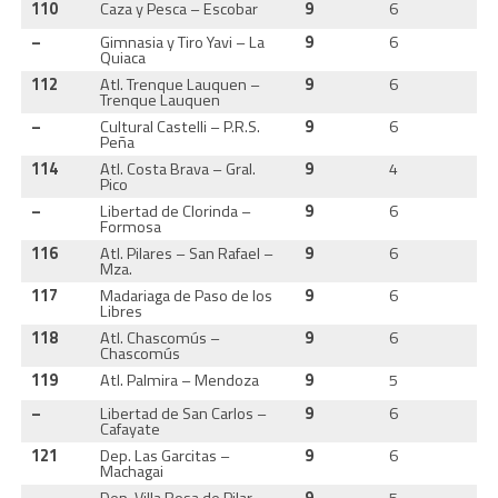
110
Caza y Pesca – Escobar
9
6
3
–
Gimnasia y Tiro Yavi – La
9
6
3
Quiaca
112
Atl. Trenque Lauquen –
9
6
3
Trenque Lauquen
–
Cultural Castelli – P.R.S.
9
6
2
Peña
114
Atl. Costa Brava – Gral.
9
4
3
Pico
–
Libertad de Clorinda –
9
6
2
Formosa
116
Atl. Pilares – San Rafael –
9
6
3
Mza.
117
Madariaga de Paso de los
9
6
2
Libres
118
Atl. Chascomús –
9
6
2
Chascomús
119
Atl. Palmira – Mendoza
9
5
3
–
Libertad de San Carlos –
9
6
2
Cafayate
121
Dep. Las Garcitas –
9
6
2
Machagai