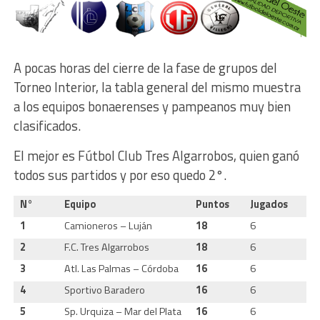
A pocas horas del cierre de la fase de grupos del
Torneo Interior, la tabla general del mismo muestra
a los equipos bonaerenses y pampeanos muy bien
clasificados.
El mejor es Fútbol Club Tres Algarrobos, quien ganó
todos sus partidos y por eso quedo 2°.
N°
Equipo
Puntos
Jugados
G
1
Camioneros – Luján
18
6
6
2
F.C. Tres Algarrobos
18
6
6
3
Atl. Las Palmas – Córdoba
16
6
5
4
Sportivo Baradero
16
6
5
5
Sp. Urquiza – Mar del Plata
16
6
5