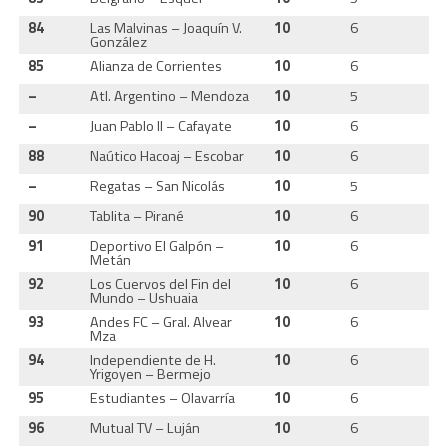
84
Las Malvinas – Joaquín V.
10
6
3
González
85
Alianza de Corrientes
10
6
3
–
Atl. Argentino – Mendoza
10
5
3
–
Juan Pablo II – Cafayate
10
6
2
88
Naútico Hacoaj – Escobar
10
6
3
–
Regatas – San Nicolás
10
5
3
90
Tablita – Pirané
10
6
2
91
Deportivo El Galpón –
10
6
3
Metán
92
Los Cuervos del Fin del
10
6
3
Mundo – Ushuaia
93
Andes FC – Gral. Alvear
10
6
3
Mza
94
Independiente de H.
10
6
3
Yrigoyen – Bermejo
95
Estudiantes – Olavarría
10
6
3
96
Mutual TV – Luján
10
6
3