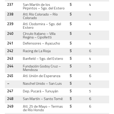
237
San Martín de los
5
4
1
Pirpintos – Sgo. del Estero
238
Atl. Río Colorado – Río
5
4
1
Colorado
239
Atl. Clodomira – Sgo. del
5
4
1
Estero
240
Círculo Italiano – Villa
5
4
1
Regina – Cipolletti
241
Defensores – Ayacucho
5
4
1
242
Racing de La Rioja
5
6
1
243
Banfield – Sgo. del Estero
5
4
1
244
Fundación Godoy Cruz –
5
5
1
Mendoza
245
Atl. Unión de Esperanza
5
6
1
–
Naschel Unido – San Luis
5
4
1
247
Dep. Pucará – Tunuyán
5
5
1
248
San Martín – Santo Tomé
5
6
1
249
Atl. 25 de Mayo – Termas
5
6
1
de Río Hondo