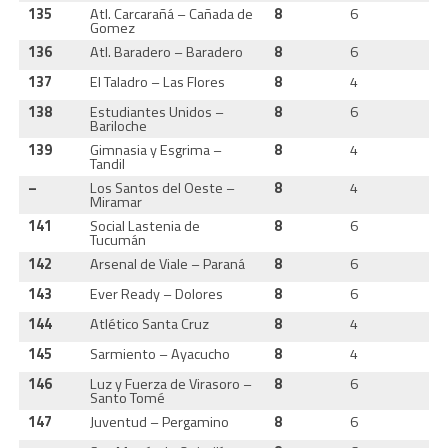
135
Atl. Carcarañá – Cañada de
8
6
2
Gomez
136
Atl. Baradero – Baradero
8
6
2
137
El Taladro – Las Flores
8
4
2
138
Estudiantes Unidos –
8
6
2
Bariloche
139
Gimnasia y Esgrima –
8
4
2
Tandil
–
Los Santos del Oeste –
8
4
2
Miramar
141
Social Lastenia de
8
6
2
Tucumán
142
Arsenal de Viale – Paraná
8
6
2
143
Ever Ready – Dolores
8
6
2
144
Atlético Santa Cruz
8
4
2
145
Sarmiento – Ayacucho
8
4
2
146
Luz y Fuerza de Virasoro –
8
6
1
Santo Tomé
147
Juventud – Pergamino
8
6
2