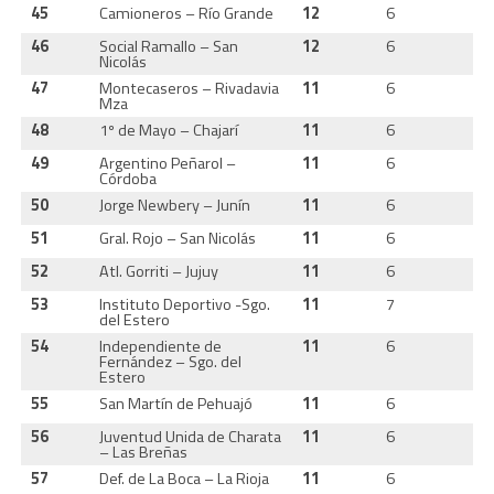
45
Camioneros – Río Grande
12
6
4
46
Social Ramallo – San
12
6
4
Nicolás
47
Montecaseros – Rivadavia
11
6
3
Mza
48
1º de Mayo – Chajarí
11
6
3
49
Argentino Peñarol –
11
6
3
Córdoba
50
Jorge Newbery – Junín
11
6
3
51
Gral. Rojo – San Nicolás
11
6
3
52
Atl. Gorriti – Jujuy
11
6
3
53
Instituto Deportivo -Sgo.
11
7
2
del Estero
54
Independiente de
11
6
3
Fernández – Sgo. del
Estero
55
San Martín de Pehuajó
11
6
3
56
Juventud Unida de Charata
11
6
3
– Las Breñas
57
Def. de La Boca – La Rioja
11
6
3