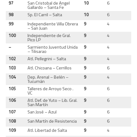
97
San Cristobal de Angel
10
6
3
Gallardo – Santa Fe
98
Sp. El Carril – Salta
10
6
3
99
Independiente Villa Obrera
9
4
3
– San Juan
100
Independiente de Gral.
9
4
3
Pico LP
–
Sarmiento Juventud Unida
9
4
3
– Tilisarao
102
Atl. Pellegrini – Salta
9
4
3
103
Atl. Chicoana – Cerrillos
9
6
3
104
Dep. Arenal – Belén –
9
4
3
Tucumán
105
Talleres de Arroyo Seco .
9
6
2
VC
106
Atl. Def. de Yuto – Lib. Gral.
9
6
3
San Martín
107
San José – Azul
9
6
2
108
San Martín de Resistencia
9
6
2
109
Atl. Libertad de Salta
9
4
3