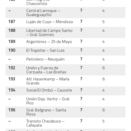
Chascomús
–
Central Larroque –
7
4
2
Gualeguaychú
187
Luján de Cuyo – Mendoza
7
5
2
188
Libertad de Campo Santo
7
4
2
– Gral. Güemes
189
Argentinos – 25 de Mayo
7
4
2
190
El Trapiche – San Luis
7
4
2
–
Petrolero – Neuquén
7
4
2
192
Unión y Fuerza de
7
6
2
Corzuela – Las Breñas
193
Atl. Hasenkamp – María
7
6
1
Grande
194
Social El Ombú – Caucete
7
4
2
–
Unión Dep. Vertiz – Gral.
7
4
2
Pico
196
Gral. Belgrano – Santa
7
6
1
Rosa
–
Transito Chacabuco –
7
5
2
Cafayate