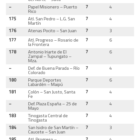
–
Papel Misionero – Puerto
7
4
2
Rico
175
Atl. San Pedro – L.G. San
7
4
2
Martín
176
Atenas Pocito – San Juan
7
3
2
177
Atl. Progreso – Rosario de
7
6
2
la Frontera
178
Antonio Iriarte de El
7
6
2
Zampal – Tupungato –
Mza.
–
Def. de Buena Parada – Río
7
4
2
Colorado
180
Parque Deportes
7
6
1
Labardén – Maipú
181
Colón – San Justo, Santa
7
4
2
Fe
–
Def. Plaza España – 25 de
7
4
2
Mayo
183
Tinogasta Central de
7
4
2
Tinogasta
184
San Isidro de San Martín –
7
3
2
Caucete – San Juan
185
Atl. Progreso –
7
4
2