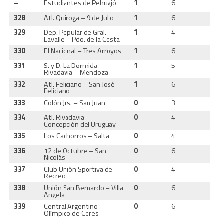
–
Estudiantes de Pehuajó
1
6
0
328
Atl. Quiroga – 9 de Julio
1
6
0
329
Dep. Popular de Gral.
1
4
0
Lavalle – Pdo. de la Costa
330
El Nacional – Tres Arroyos
1
6
0
331
S. y D. La Dormida –
1
5
0
Rivadavia – Mendoza
332
Atl. Feliciano – San José
1
6
0
Feliciano
333
Colón Jrs. – San Juan
0
3
0
334
Atl. Rivadavia –
0
4
0
Concepción del Uruguay
335
Los Cachorros – Salta
0
4
0
336
12 de Octubre – San
0
6
0
Nicolás
337
Club Unión Sportiva de
0
4
0
Recreo
338
Unión San Bernardo – Villa
0
6
0
Angela
339
Central Argentino
0
6
0
Olímpico de Ceres