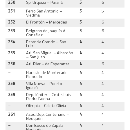
250
Sp. Urquiza – Paraná
5
6
1
251
Ferro San Antonio –
5
5
1
Viedma
252
El Frontón – Mercedes
5
6
1
253
Belgrano de Joaquín V.
5
6
1
González
254
Estancia Grande – San
4
4
1
Luis
255
Atl. San Miguel – Albardón
4
4
1
– San Juan
256
Atl. Pilar – de Esperanza
4
6
1
–
Huracán de Montecarlo –
4
4
1
Eldorado
258
Villa Nueva – Puerto
4
4
1
Iguazú
259
Dep. Júpiter – Cmte. Luis
4
4
1
Piedra Buena
–
Olimpia – Caleta Olivia
4
4
1
261
Asoc. Dep. Centenario –
4
4
1
Neuquén
–
Don Bosco de Zapala –
4
4
1
Neuquén