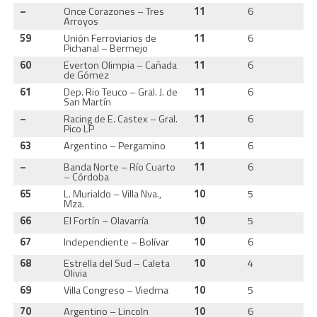
–
Once Corazones – Tres
11
6
3
Arroyos
59
Unión Ferroviarios de
11
6
3
Pichanal – Bermejo
60
Everton Olimpia – Cañada
11
6
3
de Gómez
61
Dep. Rio Teuco – Gral. J. de
11
6
3
San Martín
–
Racing de E. Castex – Gral.
11
6
3
Pico LP
63
Argentino – Pergamino
11
6
3
–
Banda Norte – Río Cuarto
11
6
3
– Córdoba
65
L. Murialdo – Villa Nva.,
10
5
3
Mza.
66
El Fortín – Olavarría
10
5
3
67
Independiente – Bolívar
10
6
3
68
Estrella del Sud – Caleta
10
4
3
Olivia
69
Villa Congreso – Viedma
10
5
3
70
Argentino – Lincoln
10
6
3