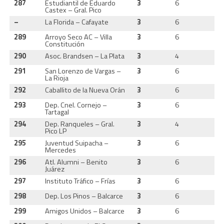
287
Estudiantil de Eduardo
3
6
0
Castex – Gral. Pico
–
La Florida – Cafayate
3
6
0
289
Arroyo Seco AC – Villa
3
6
0
Constitución
290
Asoc. Brandsen – La Plata
3
4
1
291
San Lorenzo de Vargas –
3
6
0
La Rioja
292
Caballito de la Nueva Orán
3
6
1
293
Dep. Cnel. Cornejo –
3
6
1
Tartagal
294
Dep. Ranqueles – Gral.
3
4
1
Pico LP
295
Juventud Suipacha –
3
6
1
Mercedes
296
Atl. Alumni – Benito
3
6
1
Juárez
297
Instituto Tráfico – Frías
3
6
1
298
Dep. Los Pinos – Balcarce
3
6
1
299
Amigos Unidos – Balcarce
3
6
1