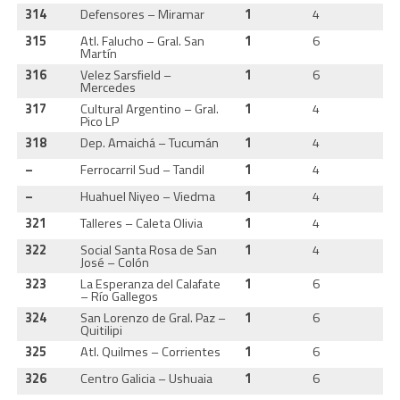
314
Defensores – Miramar
1
4
0
315
Atl. Falucho – Gral. San
1
6
0
Martín
316
Velez Sarsfield –
1
6
0
Mercedes
317
Cultural Argentino – Gral.
1
4
0
Pico LP
318
Dep. Amaichá – Tucumán
1
4
0
–
Ferrocarril Sud – Tandil
1
4
0
–
Huahuel Niyeo – Viedma
1
4
0
321
Talleres – Caleta Olivia
1
4
0
322
Social Santa Rosa de San
1
4
0
José – Colón
323
La Esperanza del Calafate
1
6
0
– Río Gallegos
324
San Lorenzo de Gral. Paz –
1
6
0
Quitilipi
325
Atl. Quilmes – Corrientes
1
6
0
326
Centro Galicia – Ushuaia
1
6
0