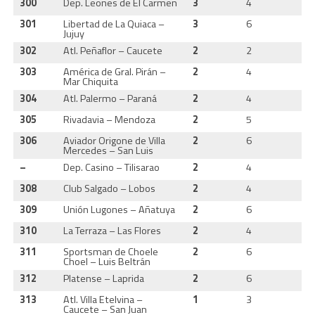
300
Dep. Leones de El Carmen
3
4
1
301
Libertad de La Quiaca –
3
6
1
Jujuy
302
Atl. Peñaflor – Caucete
2
2
0
303
América de Gral. Pirán –
2
4
0
Mar Chiquita
304
Atl. Palermo – Paraná
2
4
0
305
Rivadavia – Mendoza
2
5
0
306
Aviador Origone de Villa
2
6
0
Mercedes – San Luis
–
Dep. Casino – Tilisarao
2
4
0
308
Club Salgado – Lobos
2
4
0
309
Unión Lugones – Añatuya
2
6
0
310
La Terraza – Las Flores
2
4
0
311
Sportsman de Choele
2
6
0
Choel – Luis Beltrán
312
Platense – Laprida
2
6
0
313
Atl. Villa Etelvina –
1
3
0
Caucete – San Juan