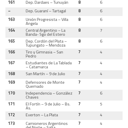
161
Dep. Dardaes – Tunuyán
8
6
2
–
Dep. Guaraní – Tartagal
8
6
2
163
Unión Progresista – Villa
8
6
2
Angela
164
Central Argentino – La
8
7
2
Banda- Sgo del Estero
165
Dep. Cordón del Plata –
8
6
2
Tupungato – Mendoza
166
Tiro y Gimnasia – San
7
4
2
Pedro
167
Estudiantes de La Tablada
7
4
2
– Catamarca
168
San Martín – 9 de Julio
7
4
2
169
Defensores de Monte
7
4
2
Quemado
170
Independencia – González
7
6
2
Chaves
171
El Fortín – 9 de Julio – Bs.
7
5
2
As.
172
Everton – La Plata
7
4
2
173
Camioneros Argentinos
7
4
2
del Norte – Salta