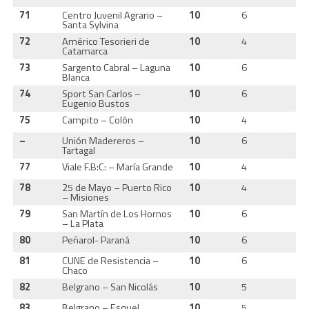
71
Centro Juvenil Agrario –
10
6
3
Santa Sylvina
72
Américo Tesorieri de
10
4
3
Catamarca
73
Sargento Cabral – Laguna
10
6
3
Blanca
74
Sport San Carlos –
10
6
3
Eugenio Bustos
75
Campito – Colón
10
4
3
–
Unión Madereros –
10
6
3
Tartagal
77
Viale F.B:C: – María Grande
10
4
3
78
25 de Mayo – Puerto Rico
10
4
3
– Misiones
79
San Martín de Los Hornos
10
6
3
– La Plata
80
Peñarol- Paraná
10
6
2
81
CUNE de Resistencia –
10
6
3
Chaco
82
Belgrano – San Nicolás
10
5
3
83
Belgrano – Esquel
10
5
3