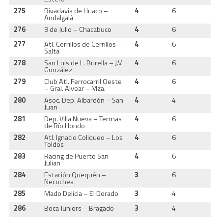
275
Rivadavia de Huaco –
4
6
1
Andalgalá
276
9 de Julio – Chacabuco
4
6
1
277
Atl. Cerrillos de Cerrillos –
4
6
1
Salta
278
San Luis de L. Burella – J.V.
4
6
1
González
279
Club Atl. Ferrocarril Oeste
4
6
1
– Gral. Alvear – Mza.
280
Asoc. Dep. Albardón – San
4
4
1
Juan
281
Dep. Villa Nueva – Termas
4
6
1
de Río Hondo
282
Atl. Ignacio Coliqueo – Los
4
6
1
Toldos
283
Racing de Puerto San
4
6
1
Julian
284
Estación Quequén –
3
6
1
Necochea
285
Mado Delicia – El Dorado
3
4
1
286
Boca Juniors – Bragado
3
4
1