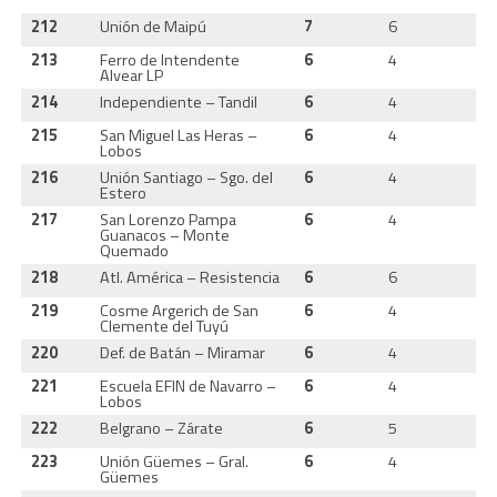
212
Unión de Maipú
7
6
2
213
Ferro de Intendente
6
4
2
Alvear LP
214
Independiente – Tandil
6
4
1
215
San Miguel Las Heras –
6
4
1
Lobos
216
Unión Santiago – Sgo. del
6
4
2
Estero
217
San Lorenzo Pampa
6
4
1
Guanacos – Monte
Quemado
218
Atl. América – Resistencia
6
6
1
219
Cosme Argerich de San
6
4
1
Clemente del Tuyú
220
Def. de Batán – Miramar
6
4
1
221
Escuela EFIN de Navarro –
6
4
1
Lobos
222
Belgrano – Zárate
6
5
2
223
Unión Güemes – Gral.
6
4
2
Güemes