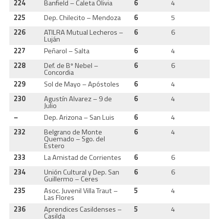
224
Banfield – Caleta Olivia
6
4
2
225
Dep. Chilecito – Mendoza
6
5
1
226
ATILRA Mutual Lecheros –
6
6
2
Luján
227
Peñarol – Salta
6
4
2
228
Def. de Bº Nebel –
6
6
1
Concordia
229
Sol de Mayo – Apóstoles
6
4
2
230
Agustín Alvarez – 9 de
6
4
2
Julio
–
Dep. Arizona – San Luis
6
4
2
232
Belgrano de Monte
6
4
2
Quemado – Sgo. del
Estero
233
La Amistad de Corrientes
6
6
1
234
Unión Cultural y Dep. San
6
6
2
Guillermo – Ceres
235
Asoc. Juvenil Villa Traut –
5
4
1
Las Flores
236
Aprendices Casildenses –
5
4
1
Casilda