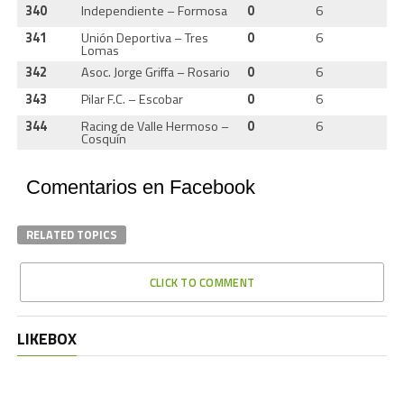
340
Independiente – Formosa
0
6
0
341
Unión Deportiva – Tres
0
6
0
Lomas
342
Asoc. Jorge Griffa – Rosario
0
6
0
343
Pilar F.C. – Escobar
0
6
0
344
Racing de Valle Hermoso –
0
6
0
Cosquín
Comentarios en Facebook
RELATED TOPICS
CLICK TO COMMENT
LIKEBOX