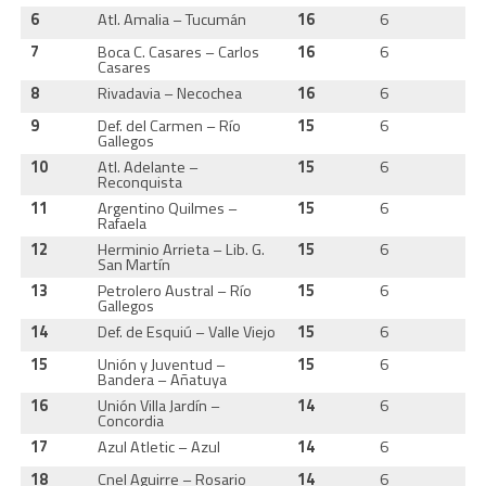
6
Atl. Amalia – Tucumán
16
6
5
7
Boca C. Casares – Carlos
16
6
5
Casares
8
Rivadavia – Necochea
16
6
5
9
Def. del Carmen – Río
15
6
5
Gallegos
10
Atl. Adelante –
15
6
5
Reconquista
11
Argentino Quilmes –
15
6
5
Rafaela
12
Herminio Arrieta – Lib. G.
15
6
5
San Martín
13
Petrolero Austral – Río
15
6
5
Gallegos
14
Def. de Esquiú – Valle Viejo
15
6
5
15
Unión y Juventud –
15
6
5
Bandera – Añatuya
16
Unión Villa Jardín –
14
6
4
Concordia
17
Azul Atletic – Azul
14
6
4
18
Cnel Aguirre – Rosario
14
6
4