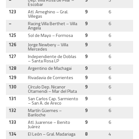
–
Dep. Villa Rosa de Pilar –
9
5
3
Escobar
123
Atl. Ameghino – Gral.
9
6
3
Villegas
–
Racing Villa Berthet – Villa
9
6
2
Angela
125
Sol de Mayo – Formosa
9
6
3
126
Jorge Newbery – Villa
9
6
2
Mercedes
127
Independiente de Doblas
9
6
2
– Santa Rosa LP
128
Argentino de Machagai
9
6
3
129
Rivadavia de Corrientes
9
6
2
130
Círculo Dep. Nicanor
9
6
3
Otamendi – Mar del Plata
131
San Carlos Cap. Sarmiento
9
6
3
– San A. de Areco
132
Martín Güemes –
9
6
3
Bariloche
133
Atl. Juarense – Benito
9
6
3
Juárez
134
El León – Gral. Madariaga
8
4
2