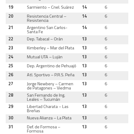
19
Sarmiento – Cnel. Suárez
14
6
4
20
Resistencia Central –
14
6
4
Resistencia
21
Argentino San Carlos-
14
6
4
Santa Fe
22
Dep. Tabacal – Orán
13
6
4
23
Kimberley – Mar del Plata
13
6
4
24
Mutual UTA – Luján
13
6
4
25
Dep. Argentino de Pehuajó
13
6
4
26
Atl. Sportivo – P.R.S. Peña
13
6
4
27
Jorge Newbery – Carmen
13
6
4
de Patagones – Viedma
28
San Fernando de Ing.
13
6
4
Leales – Tucumán
29
Libertad Charata – Las
13
6
4
Breñas
30
Nueva Alianza – La Plata
13
6
4
31
Def. de Formosa –
13
6
4
Formosa