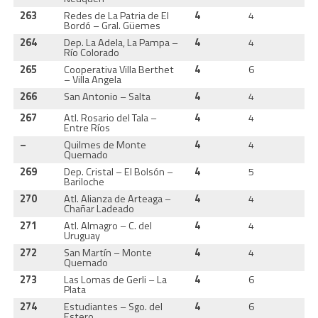
263
Redes de La Patria de El
4
4
1
Bordó – Gral. Güemes
264
Dep. La Adela, La Pampa –
4
4
1
Río Colorado
265
Cooperativa Villa Berthet
4
6
0
– Villa Angela
266
San Antonio – Salta
4
4
1
267
Atl. Rosario del Tala –
4
4
1
Entre Ríos
–
Quilmes de Monte
4
4
1
Quemado
269
Dep. Cristal – El Bolsón –
4
5
1
Bariloche
270
Atl. Alianza de Arteaga –
4
4
1
Chañar Ladeado
271
Atl. Almagro – C. del
4
4
1
Uruguay
272
San Martín – Monte
4
4
1
Quemado
273
Las Lomas de Gerli – La
4
6
1
Plata
274
Estudiantes – Sgo. del
4
6
0
Estero