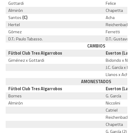
Gottardi
Felice
Almirón
Chapetta
Santos
(C)
Acha
Hertel
Reichenbach
Gómez
Ferretti
D.T.: Paulo Tabasso.
D.T.: Gustavo B
CAMBIOS
Fútbol Club Tres Algarrobos
Everton (La P
Giménez x Gottardi
Bidondo x Nicco
J.C. García x Fel
Llanos x Acha
AMONESTADOS
Fútbol Club Tres Algarrobos
Everton (La P
Bornes
G. García
Almirón
Niccolini
Catriel
Reichenbach
Chapetta
G. García (2)