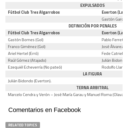
EXPULSADOS
Fútbol Club Tres Algarrobos
Everton (La P
Gastón García
DEFINICIÓN POR PENALES
Fútbol Club Tres Algarrobos
Everton (La P
Gastón Bornes (Gol)
Pablo Ferretti 
Franco Giménez (Gol)
José Álvarez (G
Ariel Hertel (Erró)
Fede Catriel (G
Raúl Gómez (Atajado)
Julián Bidondo 
Ezequiél Echeverría (No pateó)
Rodolfo Llanos
LA FIGURA
Julián Bidondo (Everton).
TERNA ARBITRAL
Marcelo Cendra y Verón – José María Garau y Manuel Roma (Olavarría
Comentarios en Facebook
RELATED TOPICS