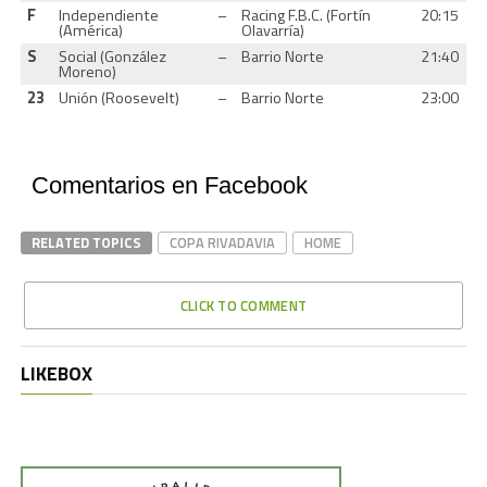
F
Independiente
–
Racing F.B.C. (Fortín
20:15
(América)
Olavarría)
S
Social (González
–
Barrio Norte
21:40
Moreno)
23
Unión (Roosevelt)
–
Barrio Norte
23:00
Comentarios en Facebook
RELATED TOPICS
COPA RIVADAVIA
HOME
CLICK TO COMMENT
LIKEBOX