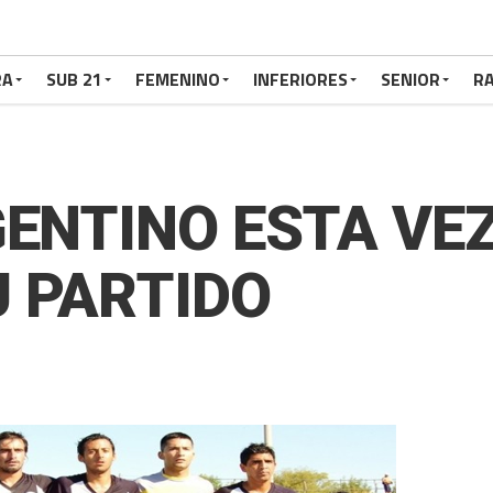
RA
SUB 21
FEMENINO
INFERIORES
SENIOR
RA
GENTINO ESTA VE
 PARTIDO