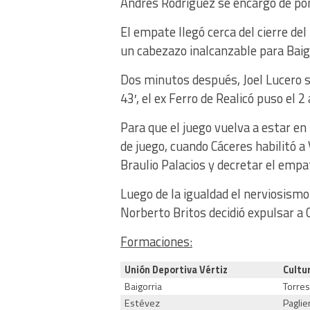
Andrés Rodríguez se encargó de pone
El empate llegó cerca del cierre de
un cabezazo inalcanzable para Baig
Dos minutos después, Joel Lucero se
43′, el ex Ferro de Realicó puso el 2
Para que el juego vuelva a estar e
de juego, cuando Cáceres habilitó a 
Braulio Palacios y decretar el empat
Luego de la igualdad el nerviosismo
Norberto Britos decidió expulsar a 
Formaciones:
Unión Deportiva Vértiz
Cultu
Baigorria
Torre
Estévez
Paglie