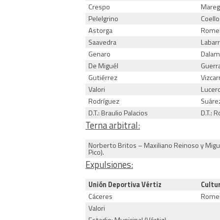
Crespo
Mareg
Pelelgrino
Coello
Astorga
Rome
Saavedra
Labar
Genaro
Dalam
De Miguél
Guerr
Gutiérrez
Vizcar
Valori
Lucer
Rodríguez
Suáre
D.T.: Braulio Palacios
D.T.: 
Terna arbitral:
Norberto Britos – Maxiliano Reinoso y Migu
Pico).
Expulsiones:
Unión Deportiva Vértiz
Cultu
Cáceres
Rome
Valori