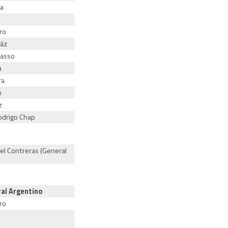
a
ro
ráz
asso
a
ra
o
z
Rodrigo Chap
el Contreras (General
ral Argentino
ro