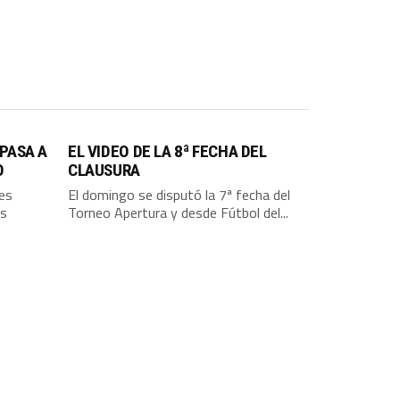
 PASA A
EL VIDEO DE LA 8ª FECHA DEL
O
CLAUSURA
res
El domingo se disputó la 7ª fecha del
us
Torneo Apertura y desde Fútbol del...