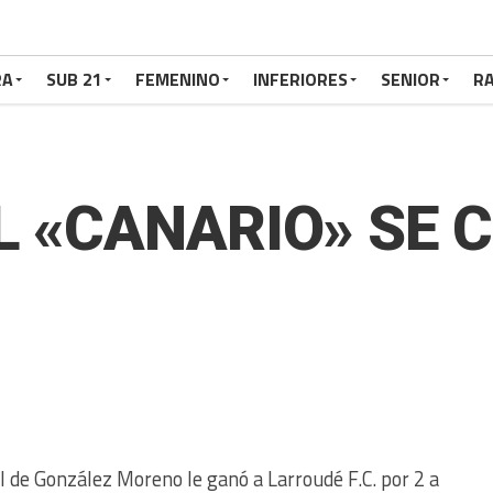
RA
SUB 21
FEMENINO
INFERIORES
SENIOR
RA
L «CANARIO» SE 
ial de González Moreno le ganó a Larroudé F.C. por 2 a