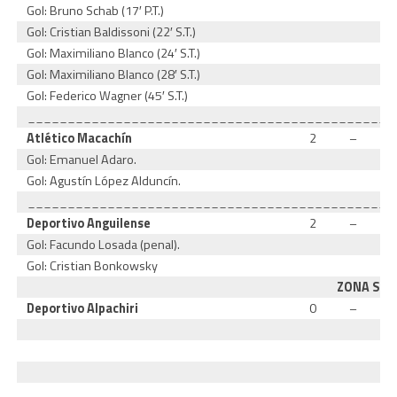
Gol: Bruno Schab (17′ P.T.)
Gol: Cristian Baldissoni (22′ S.T.)
Gol: Maximiliano Blanco (24′ S.T.)
Gol: Maximiliano Blanco (28′ S.T.)
Gol: Federico Wagner (45′ S.T.)
______________________________________________
Atlético Macachín
2
–
Gol: Emanuel Adaro.
Gol: Agustín López Alduncín.
______________________________________________
Deportivo Anguilense
2
–
Gol: Facundo Losada (penal).
Gol: Cristian Bonkowsky
ZONA SUR
Deportivo Alpachiri
0
–
______________________________________________