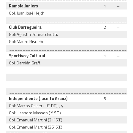
Rampla Juniors
1
–
Gol: Juan José Hejch.
______________________________________________
Club Darregueira
2
–
Gol: Agustín Pennacchiotti.
Gol: Mauro Risueño.
______________________________________________
Sportivo y Cultural
1
–
Gol: Damián Graff.
______________________________________________
Independiente (Jacinto Arauz)
5
–
Gol: Marcos Gaiser (18′ P.T.), , y
Gol: Lisandro Masson (7′ S.T.)
Gol: Emanuel Martini (21′ S.T.)
Gol: Emanuel Martini (36′ S.T.)