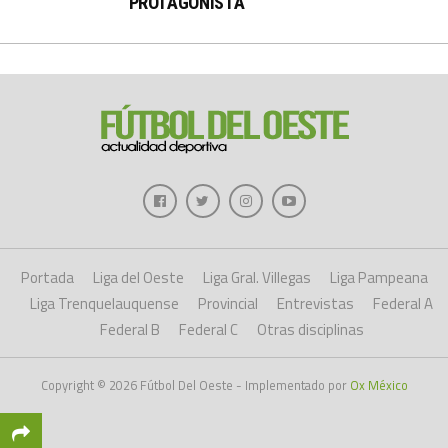
PROTAGONISTA
Portada
Liga del Oeste
Liga Gral. Villegas
Liga Pampeana
Liga Trenquelauquense
Provincial
Entrevistas
Federal A
Federal B
Federal C
Otras disciplinas
Copyright © 2026 Fútbol Del Oeste - Implementado por
Ox México