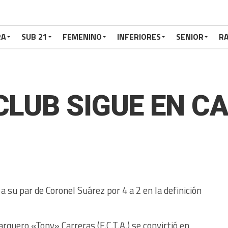
RA
SUB 21
FEMENINO
INFERIORES
SENIOR
RA
 CLUB SIGUE EN C
a su par de Coronel Suárez por 4 a 2 en la definición
 arquero «Tony» Carreras (F.C.T.A.) se convirtió en