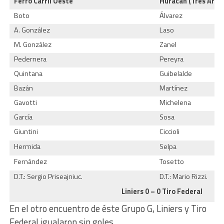
Ferro Carril Oeste
Huracán (Tres Arro
Boto
Álvarez
A. González
Laso
M. González
Zanel
Pedernera
Pereyra
Quintana
Guibelalde
Bazán
Martínez
Gavotti
Michelena
García
Sosa
Giuntini
Ciccioli
Hermida
Selpa
Fernández
Tosetto
D.T.: Sergio Priseajniuc.
D.T.: Mario Rizzi.
Liniers 0 – 0 Tiro Federal
En el otro encuentro de éste Grupo G, Liniers y Tiro
Federal igualaron sin goles.