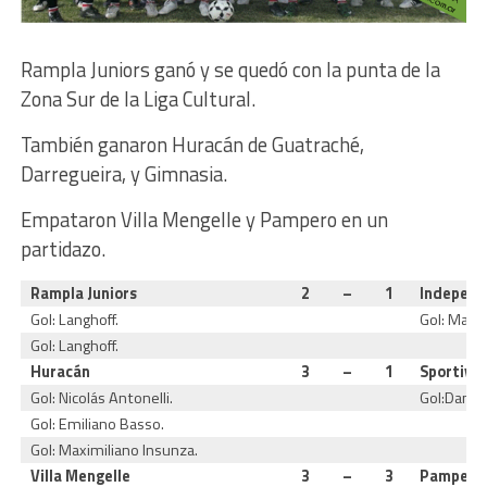
Rampla Juniors ganó y se quedó con la punta de la
Zona Sur de la Liga Cultural.
También ganaron Huracán de Guatraché,
Darregueira, y Gimnasia.
Empataron Villa Mengelle y Pampero en un
partidazo.
Rampla Juniors
2
–
1
Independ
Gol: Langhoff.
Gol: Marco
Gol: Langhoff.
Huracán
3
–
1
Sportivo 
Gol: Nicolás Antonelli.
Gol:Damiá
Gol: Emiliano Basso.
Gol: Maximiliano Insunza.
Villa Mengelle
3
–
3
Pampero