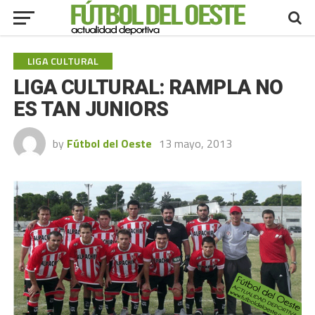
LIGA CULTURAL
LIGA CULTURAL: RAMPLA NO
ES TAN JUNIORS
by
Fútbol del Oeste
13 mayo, 2013