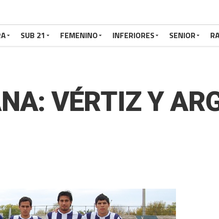
RA
SUB 21
FEMENINO
INFERIORES
SENIOR
RA
NA: VÉRTIZ Y AR