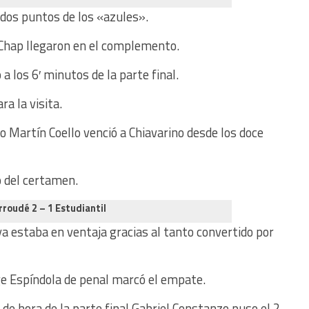
 dos puntos de los «azules».
r Chap llegaron en el complemento.
a los 6′ minutos de la parte final.
a la visita.
do Martín Coello venció a Chiavarino desde los doce
o del certamen.
rroudé 2 – 1 Estudiantil
a estaba en ventaja gracias al tanto convertido por
orge Espíndola de penal marcó el empate.
de hora de la parte final Gabriel Constanzo puso el 2