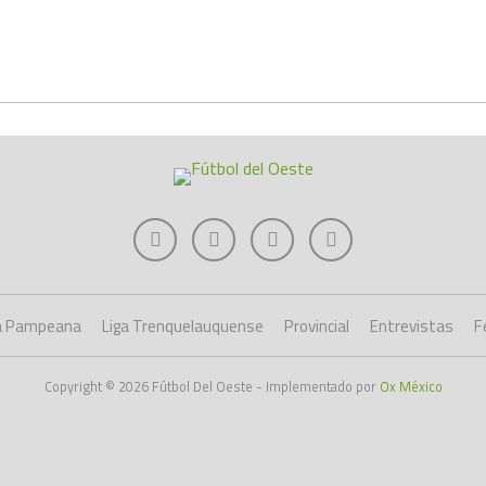
a Pampeana
Liga Trenquelauquense
Provincial
Entrevistas
F
Copyright © 2026 Fútbol Del Oeste - Implementado por
Ox México