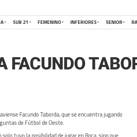
RA
SUB 21
FEMENINO
INFERIORES
SENIOR
RA
 A FACUNDO TABO
vadaviense Facundo Taborda, que se encuentra jugando
eguntas de Fútbol de Oeste.
solo tuvo la posibilidad de jugar en Boca, sino que