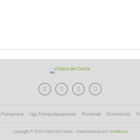
a Pampeana
Liga Trenquelauquense
Provincial
Entrevistas
F
Copyright © 2026 Fútbol Del Oeste - Implementado por
Ox México