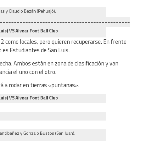
jas y Claudio Bazán (Pehuajó).
_________________________________________________
uis) VS Alvear Foot Ball Club
 2 como locales, pero quieren recuperarse. En frente
o es Estudiantes de San Luis.
 fecha. Ambos están en zona de clasificación y van
ncia el uno con el otro.
á a rodar en tierras «puntanas».
uis) VS Alvear Foot Ball Club
Santibañez y Gonzalo Bustos (San Juan).