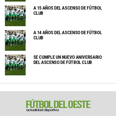
A 15 AÑOS DEL ASCENSO DE FÚTBOL
CLUB
A 14 AÑOS DEL ASCENSO DE FÚTBOL
CLUB
SE CUMPLE UN NUEVO ANIVERSARIO
DEL ASCENSO DE FÚTBOL CLUB