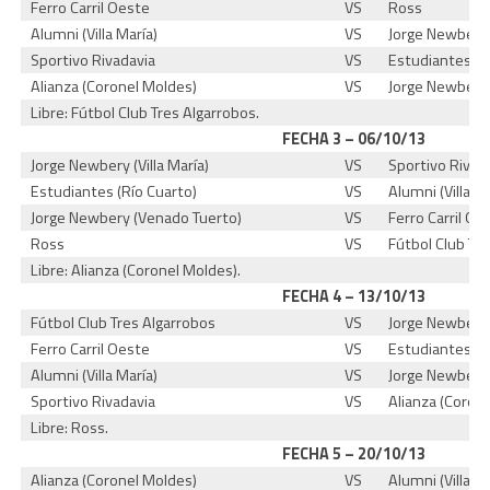
Ferro Carril Oeste
VS
Ross
Alumni (Villa María)
VS
Jorge Newbery 
Sportivo Rivadavia
VS
Estudiantes (R
Alianza (Coronel Moldes)
VS
Jorge Newbery (
Libre: Fútbol Club Tres Algarrobos.
FECHA 3 – 06/10/13
Jorge Newbery (Villa María)
VS
Sportivo Rivad
Estudiantes (Río Cuarto)
VS
Alumni (Villa Ma
Jorge Newbery (Venado Tuerto)
VS
Ferro Carril Oe
Ross
VS
Fútbol Club Tr
Libre: Alianza (Coronel Moldes).
FECHA 4 – 13/10/13
Fútbol Club Tres Algarrobos
VS
Jorge Newbery 
Ferro Carril Oeste
VS
Estudiantes (R
Alumni (Villa María)
VS
Jorge Newbery (
Sportivo Rivadavia
VS
Alianza (Coron
Libre: Ross.
FECHA 5 – 20/10/13
Alianza (Coronel Moldes)
VS
Alumni (Villa Ma