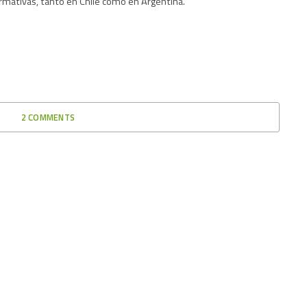
rmativas, tanto en Chile como en Argentina.
2 COMMENTS