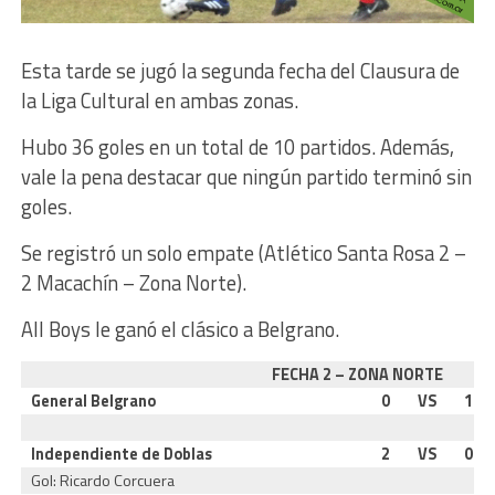
Esta tarde se jugó la segunda fecha del Clausura de
la Liga Cultural en ambas zonas.
Hubo 36 goles en un total de 10 partidos. Además,
vale la pena destacar que ningún partido terminó sin
goles.
Se registró un solo empate (Atlético Santa Rosa 2 –
2 Macachín – Zona Norte).
All Boys le ganó el clásico a Belgrano.
FECHA 2 – ZONA NORTE
General Belgrano
0
VS
1
Independiente de Doblas
2
VS
0
Gol: Ricardo Corcuera