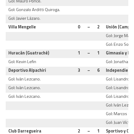
Gol: Mauro Ponce.
Gol: Gonzalo Arditti Quiroga.
Gol: Javier Lázaro.
Villa Mengelle
0
–
2
Unión (Campos
Gol: Jorge Mart
Gol: Enzo Soble
Huracán (Guatraché)
1
–
1
Gimnasia y Es
Gol: Kevin Lefin
Gol: Jonathan 
Deportivo Alpachiri
3
–
6
Independiente
Gol: Iván Lezcano.
Gol: Lisandro 
Gol: Iván Lezcano.
Gol: Lisandro M
Gol: Iván Lezcano.
Gol: Lisandro 
Gol: Iván Lezcan
Gol: Marcos Gai
Gol: Juan Víctor
Club Darregueira
2
–
1
Sportivo y Cul