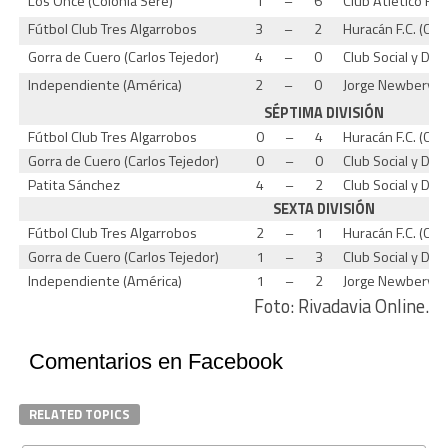
Los Once (Colonia Seré)
1
–
6
Club Atlético Riv
Fútbol Club Tres Algarrobos
3
–
2
Huracán F.C. (Car
Gorra de Cuero (Carlos Tejedor)
4
–
0
Club Social y Dep
Independiente (América)
2
–
0
Jorge Newbery (Fo
SÉPTIMA DIVISIÓN
Fútbol Club Tres Algarrobos
0
–
4
Huracán F.C. (Car
Gorra de Cuero (Carlos Tejedor)
0
–
0
Club Social y Dep
Patita Sánchez
4
–
2
Club Social y De
SEXTA DIVISIÓN
Fútbol Club Tres Algarrobos
2
–
1
Huracán F.C. (Car
Gorra de Cuero (Carlos Tejedor)
1
–
3
Club Social y Dep
Independiente (América)
1
–
2
Jorge Newbery (Fo
Foto: Rivadavia Online.
Comentarios en Facebook
RELATED TOPICS