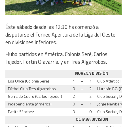
Éste sábado desde las 12:30 hs comenzó a
disputarse el Torneo Apertura de la Liga del Oeste
en divisiones inferiores.
Hubo partidos en América, Colonia Seré, Carlos
Tejedor, Fortín Olavarría, y en Tres Algarrobos.
NOVENA DIVISIÓN
Los Once (Colonia Seré)
1
–
1
Club Atlético Riv
Fútbol Club Tres Algarrobos
0
–
2
Huracán F.C. (Car
Gorra de Cuero (Carlos Tejedor)
2
–
2
Club Social y Dep
Independiente (América)
0
–
1
Jorge Newbery (Fo
Patita Sánchez
3
–
0
Club Social y De
OCTAVA DIVISIÓN