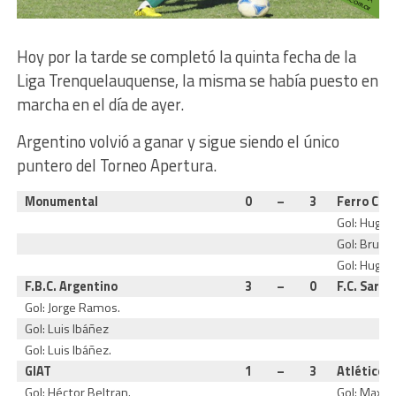
Hoy por la tarde se completó la quinta fecha de la
Liga Trenquelauquense, la misma se había puesto en
marcha en el día de ayer.
Argentino volvió a ganar y sigue siendo el único
puntero del Torneo Apertura.
Monumental
0
–
3
Ferro Carr
Gol: Hugo F
Gol: Bruno
Gol: Hugo F
F.B.C. Argentino
3
–
0
F.C. Sarm
Gol: Jorge Ramos.
Gol: Luis Ibáñez
Gol: Luis Ibáñez.
GIAT
1
–
3
Atlético P
Gol: Héctor Beltran.
Gol: Maxim