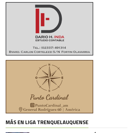
MÁS EN LIGA TRENQUELAUQUENSE