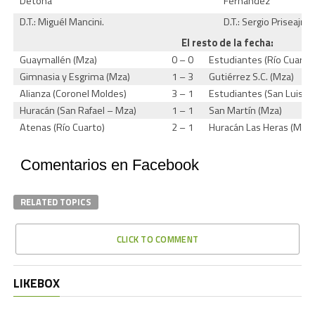
Detona
Fernández
D.T.: Miguél Mancini.
D.T.: Sergio Priseajniu
El resto de la fecha:
Guaymallén (Mza)
0 – 0
Estudiantes (Río Cuarto
Gimnasia y Esgrima (Mza)
1 – 3
Gutiérrez S.C. (Mza)
Alianza (Coronel Moldes)
3 – 1
Estudiantes (San Luis)
Huracán (San Rafael – Mza)
1 – 1
San Martín (Mza)
Atenas (Río Cuarto)
2 – 1
Huracán Las Heras (Mza)
Comentarios en Facebook
RELATED TOPICS
CLICK TO COMMENT
LIKEBOX