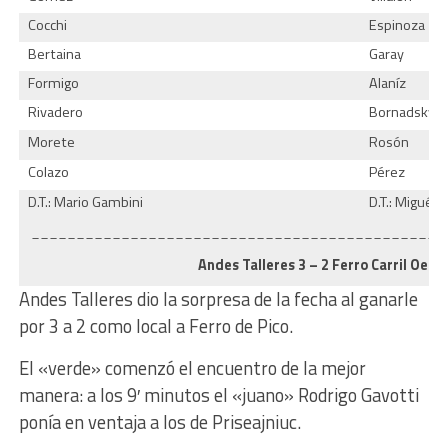
Cocchi
Espinoza
Bertaina
Garay
Formigo
Alaníz
Rivadero
Bornadsky
Morete
Rosón
Colazo
Pérez
D.T.: Mario Gambini
D.T.: Miguél 
______________________________________________
Andes Talleres 3 – 2 Ferro Carril Oest
Andes Talleres dio la sorpresa de la fecha al ganarle
por 3 a 2 como local a Ferro de Pico.
El «verde» comenzó el encuentro de la mejor
manera: a los 9′ minutos el «juano» Rodrigo Gavotti
ponía en ventaja a los de Priseajniuc.