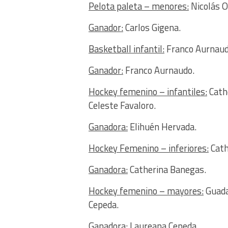
Pelota paleta – menores:
Nicolás O
Ganador:
Carlos Gigena.
Basketball infantil:
Franco Aurnaud
Ganador:
Franco Aurnaudo.
Hockey femenino – infantiles:
Cath
Celeste Favaloro.
Ganadora:
Elihuén Hervada.
Hockey Femenino – inferiores:
Cath
Ganadora:
Catherina Banegas.
Hockey femenino – mayores:
Guada
Cepeda.
Ganadora:
Laureana Cepeda.