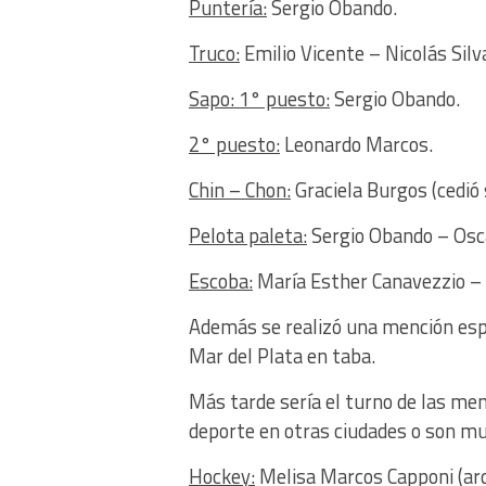
Puntería:
Sergio Obando.
Truco:
Emilio Vicente – Nicolás Silv
Sapo: 1° puesto:
Sergio Obando.
2° puesto:
Leonardo Marcos.
Chin – Chon:
Graciela Burgos (cedió 
Pelota paleta:
Sergio Obando – Osc
Escoba:
María Esther Canavezzio –
Además se realizó una mención espe
Mar del Plata en taba.
Más tarde sería el turno de las men
deporte en otras ciudades o son mu
Hockey:
Melisa Marcos Capponi (arq