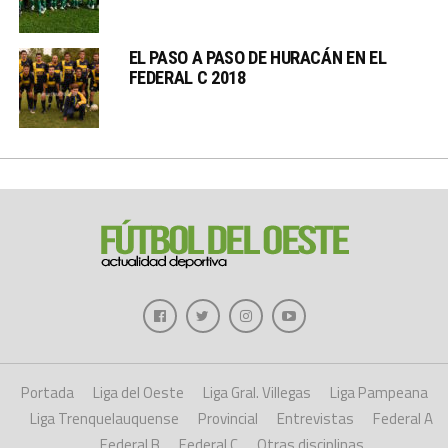
EL PASO A PASO DE HURACÁN EN EL
FEDERAL C 2018
Portada
Liga del Oeste
Liga Gral. Villegas
Liga Pampeana
Liga Trenquelauquense
Provincial
Entrevistas
Federal A
Federal B
Federal C
Otras disciplinas