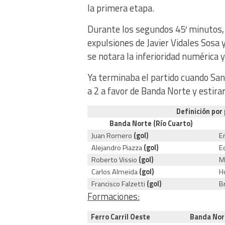
la primera etapa.
Durante los segundos 45′ minutos, 
expulsiones de Javier Vidales Sosa 
se notara la inferioridad numérica y
Ya terminaba el partido cuando San
a 2 a favor de Banda Norte y estirar
Definición por
Banda Norte (Río Cuarto)
Juan Romero
(gol)
E
Alejandro Piazza
(gol)
E
Roberto Vissio
(gol)
M
Carlos Almeida
(gol)
H
Francisco Falzetti
(gol)
B
Formaciones:
Ferro Carril Oeste
Banda Nor