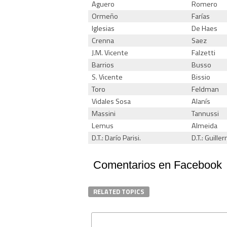
Aguero
Romero
Ormeño
Farías
Iglesias
De Haes
Crenna
Saez
J.M. Vicente
Falzetti
Barrios
Busso
S. Vicente
Bissio
Toro
Feldman
Vidales Sosa
Alanís
Massini
Tannussi
Lemus
Almeida
D.T.: Darío Parisi.
D.T.: Guill
Comentarios en Facebook
RELATED TOPICS