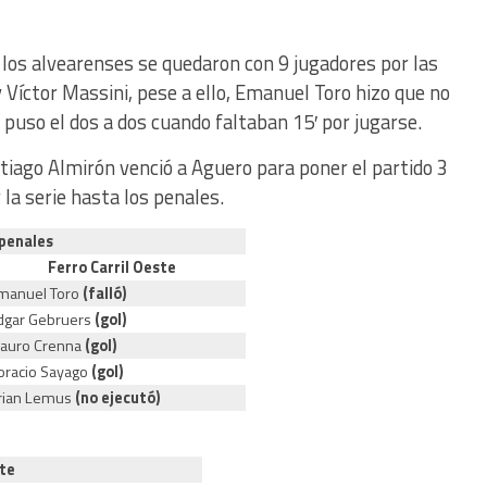
los alvearenses se quedaron con 9 jugadores por las
y Víctor Massini, pese a ello, Emanuel Toro hizo que no
 puso el dos a dos cuando faltaban 15′ por jugarse.
tiago Almirón venció a Aguero para poner el partido 3
 la serie hasta los penales.
 penales
Ferro Carril Oeste
manuel Toro
(falló)
dgar Gebruers
(gol)
auro Crenna
(gol)
oracio Sayago
(gol)
rian Lemus
(no ejecutó)
te