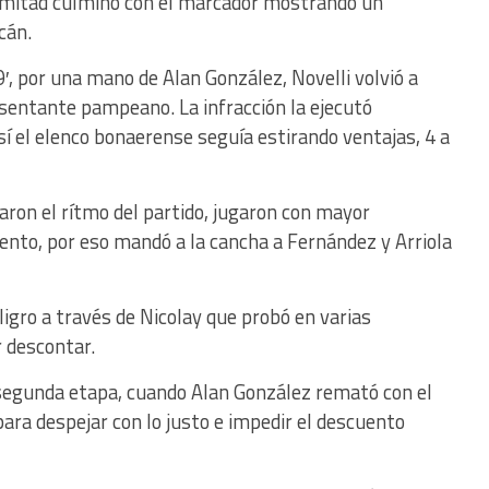
a mitad culminó con el marcador mostrando un
cán.
9′, por una mano de Alan González, Novelli volvió a
esentante pampeano. La infracción la ejecutó
así el elenco bonaerense seguía estirando ventajas, 4 a
jaron el rítmo del partido, jugaron con mayor
uento, por eso mandó a la cancha a Fernández y Arriola
ligro a través de Nicolay que probó en varias
r descontar.
 segunda etapa, cuando Alan González remató con el
 para despejar con lo justo e impedir el descuento