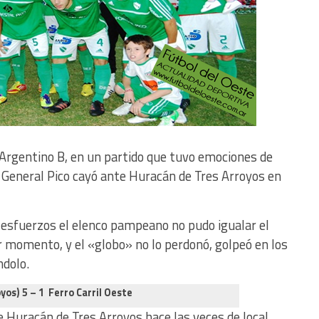
l Argentino B, en un partido que tuvo emociones de
de General Pico cayó ante Huracán de Tres Arroyos en
 esfuerzos el elenco pampeano no pudo igualar el
 momento, y el «globo» no lo perdonó, golpeó en los
dolo.
yos) 5 – 1 Ferro Carril Oeste
 Huracán de Tres Arroyos hace las veces de local,