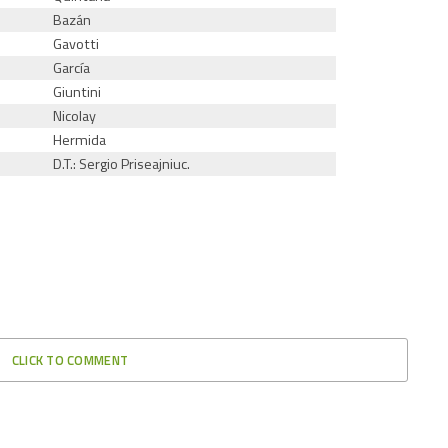
Bazán
Gavotti
García
Giuntini
Nicolay
Hermida
D.T.: Sergio Priseajniuc.
CLICK TO COMMENT