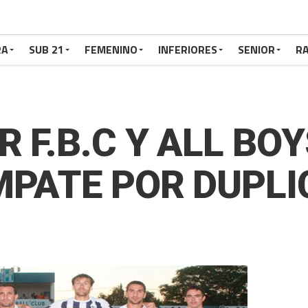
RA
SUB 21
FEMENINO
INFERIORES
SENIOR
RA
 F.B.C Y ALL BOY
MPATE POR DUPL