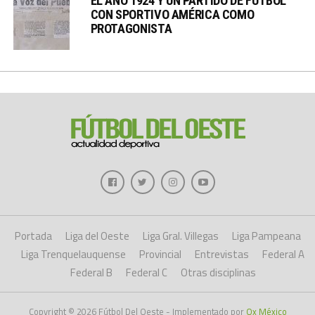
EL AÑO 1924 Y UN PARTIDO DE FÚTBOL
CON SPORTIVO AMÉRICA COMO
PROTAGONISTA
Portada
Liga del Oeste
Liga Gral. Villegas
Liga Pampeana
Liga Trenquelauquense
Provincial
Entrevistas
Federal A
Federal B
Federal C
Otras disciplinas
Copyright © 2026 Fútbol Del Oeste - Implementado por
Ox México