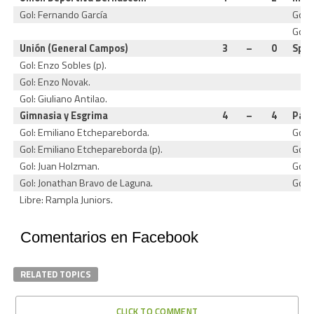
Gol: Fernando García
Gol:
Gol:
Unión (General Campos)
3
–
0
Spor
Gol: Enzo Sobles (p).
Gol: Enzo Novak.
Gol: Giuliano Antilao.
Gimnasia y Esgrima
4
–
4
Pamp
Gol: Emiliano Etchepareborda.
Gol: 
Gol: Emiliano Etchepareborda (p).
Gol: 
Gol: Juan Holzman.
Gol: 
Gol: Jonathan Bravo de Laguna.
Gol: 
Libre: Rampla Juniors.
Comentarios en Facebook
RELATED TOPICS
CLICK TO COMMENT