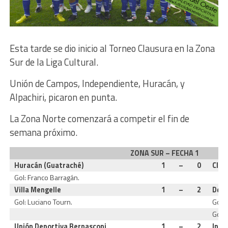
Esta tarde se dio inicio al Torneo Clausura en la Zona
Sur de la Liga Cultural.
Unión de Campos, Independiente, Huracán, y
Alpachiri, picaron en punta.
La Zona Norte comenzará a competir el fin de
semana próximo.
ZONA SUR – FECHA 1
Huracán (Guatraché)
1
–
0
Club
Gol: Franco Barragán.
Villa Mengelle
1
–
2
Depo
Gol: Luciano Tourn.
Gol: 
Gol: 
Unión Deportiva Bernasconi
1
–
2
Inde