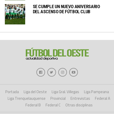
SE CUMPLE UN NUEVO ANIVERSARIO
DEL ASCENSO DE FÚTBOL CLUB
Portada
Liga del Oeste
Liga Gral. Villegas
Liga Pampeana
Liga Trenquelauquense
Provincial
Entrevistas
Federal A
Federal B
Federal C
Otras disciplinas