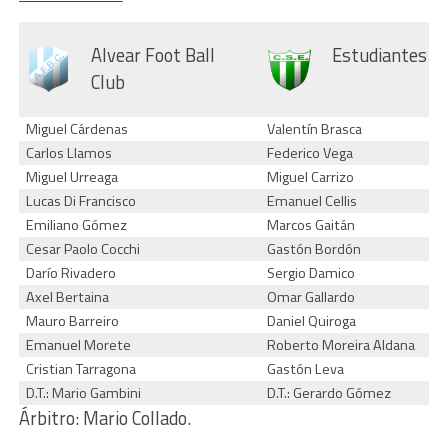
Alvear Foot Ball
Estudiantes (S
Club
Miguel Cárdenas
Valentín Brasca
Carlos Llamos
Federico Vega
Miguel Urreaga
Miguel Carrizo
Lucas Di Francisco
Emanuel Cellis
Emiliano Gómez
Marcos Gaitán
Cesar Paolo Cocchi
Gastón Bordón
Darío Rivadero
Sergio Damico
Axel Bertaina
Omar Gallardo
Mauro Barreiro
Daniel Quiroga
Emanuel Morete
Roberto Moreira Aldana
Cristian Tarragona
Gastón Leva
D.T.: Mario Gambini
D.T.: Gerardo Gómez
Árbitro: Mario Collado.