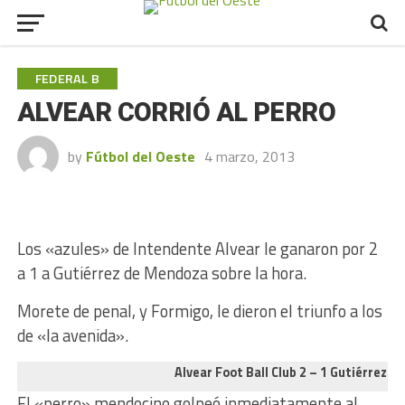
FEDERAL B
ALVEAR CORRIÓ AL PERRO
by
Fútbol del Oeste
4 marzo, 2013
Los «azules» de Intendente Alvear le ganaron por 2
a 1 a Gutiérrez de Mendoza sobre la hora.
Morete de penal, y Formigo, le dieron el triunfo a los
de «la avenida».
Alvear Foot Ball Club 2 – 1 Gutiérrez S.
El «perro» mendocino golpeó inmediatamente al