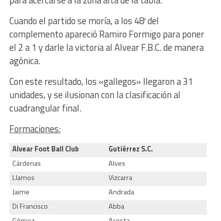
para acercarse a la zona alta de la tabla.
Cuando el partido se moría, a los 48′ del
complemento apareció Ramiro Formigo para poner
el 2 a 1 y darle la victoria al Alvear F.B.C. de manera
agónica.
Con este resultado, los «gallegos» llegaron a 31
unidades, y se ilusionan con la clasificación al
cuadrangular final.
Formaciones:
Alvear Foot Ball Club
Gutiérrez S.C.
Cárdenas
Alves
Llamos
Vizcarra
Jaime
Andrada
Di Francisco
Abba
Gómez
Acosta