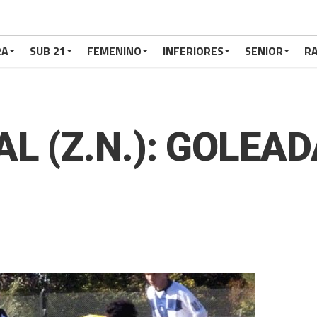
RA
SUB 21
FEMENINO
INFERIORES
SENIOR
RA
L (Z.N.): GOLEAD